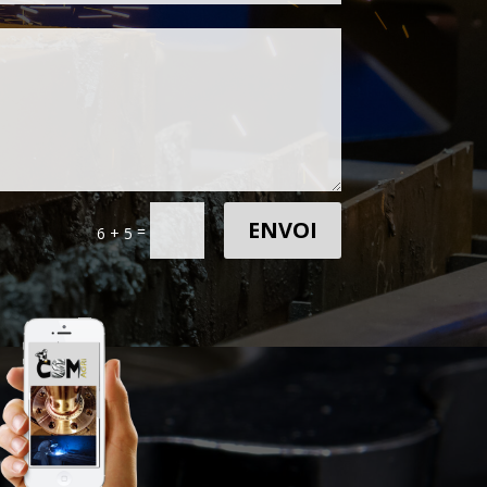
ENVOI
=
6 + 5