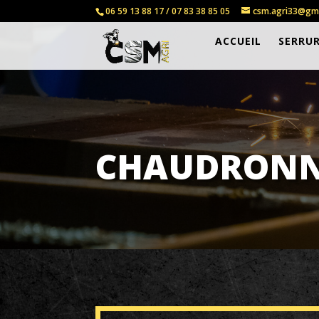
06 59 13 88 17 / 07 83 38 85 05
csm.agri33@gm
ACCUEIL
SERRUR
CHAUDRONN