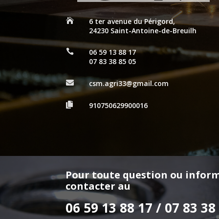

6 ter avenue du Périgord,
24230 Saint-Antoine-de-Breuilh

06 59 13 88 17
07 83 38 85 05

csm.agri33@gmail.com

910750629900016
Pour toute question ou inform
contacter au
06 59 13 88 17 / 07 83 38